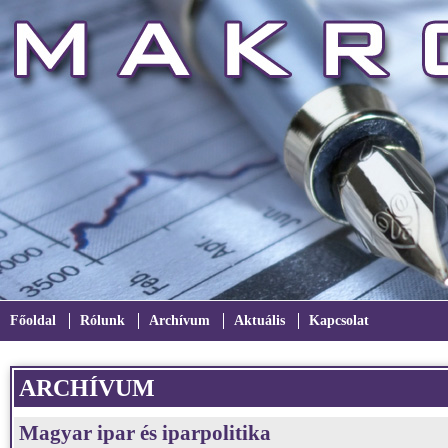
Főoldal
Rólunk
Archívum
Aktuális
Kapcsolat
ARCHÍVUM
Magyar ipar és iparpolitika